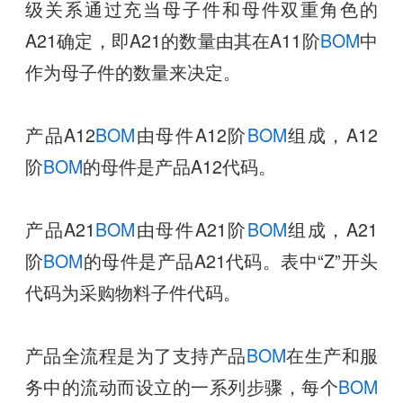
级关系通过充当母子件和母件双重角色的
A21确定，即A21的数量由其在A11阶
BOM
中
作为母子件的数量来决定。
产品A12
BOM
由母件A12阶
BOM
组成，A12
阶
BOM
的母件是产品A12代码。
产品A21
BOM
由母件A21阶
BOM
组成，A21
阶
BOM
的母件是产品A21代码。表中“Z”开头
代码为采购物料子件代码。
产品全流程是为了支持产品
BOM
在生产和服
务中的流动而设立的一系列步骤，每个
BOM